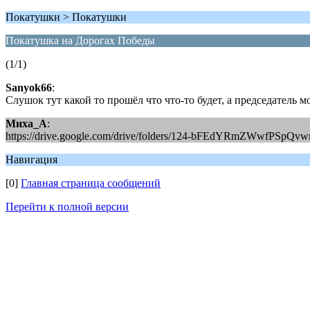
Покатушки > Покатушки
Покатушка на Дорогах Победы
(1/1)
Sanyok66
:
Слушок тут какой то прошёл что что-то будет, а председатель м
Миха_А
:
https://drive.google.com/drive/folders/124-bFEdYRmZWwfPSp
Навигация
[0]
Главная страница сообщений
Перейти к полной версии