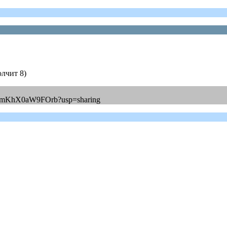
олчит 8)
QvwmKhX0aW9FOrb?usp=sharing