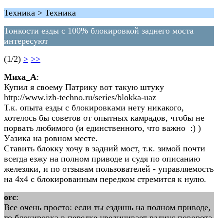
Техника > Техника
Тонкости езды с 100% блокировкой заднего моста
интересуют
(1/2)
>
>>
Миха_А
:
Купил я своему Патрику вот такую штуку
http://www.izh-techno.ru/series/blokka-uaz
Т.к. опыта езды с блокировками нету никакого,
хотелось бы советов от опытных камрадов, чтобы не
порвать любимого (и единственного, что важно :) )
Уазика на ровном месте.
Ставить блокку хочу в задний мост, т.к. зимой почти
всегда езжу на полном приводе и судя по описанию
железяки, и по отзывам пользователей - управляемость
на 4х4 с блокированным передком стремится к нулю.
orc
:
Все очень просто: если ты ездишь на полном приводе,
то блокировка в передке увеличивает радиус поворота