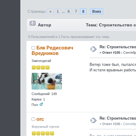
Страницы:
«
1
...
6
7
8
Вниз
Автор
Тема: Строительство с
0 Пользователей и 1 Гость просматривают эту тему.
Re: Строительство
Бяк Редисович
«
Ответ #105 :
Сентября
Вредников
Завсегдатай
Ветер тоже был, пыталс
И кстати врывнын работы
Сообщений: 149
Карма: 1
Пол:
Re: Строительство
orc
«
Ответ #106 :
Сентября
Форумный торчок
Во, во, а нам говорили,