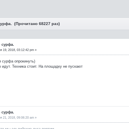
урфа. (Прочитано 68227 раз)
 сурфа.
 19, 2018, 03:12:42 pm »
я сурфа опрокинуть)
 идут. Техника стоит. На площадку не пускают
 сурфа.
 21, 2018, 09:06:20 am »
 что мы альпийские луга портим.