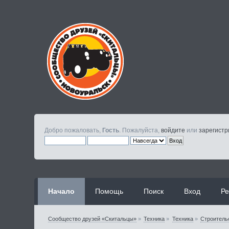
Добро пожаловать,
Гость
. Пожалуйста,
войдите
или
зарегистр
Начало
Помощь
Поиск
Вход
Ре
Сообщество друзей «Скитальцы»
»
Техника
»
Техника
»
Строитель