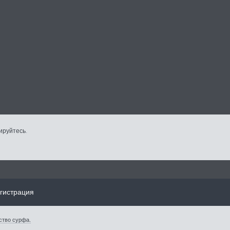
ируйтесь
.
гистрация
ство сурфа.