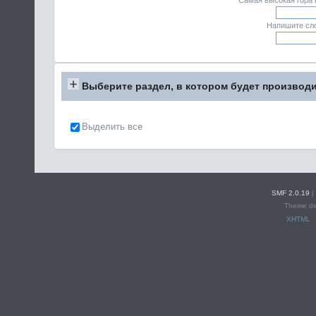
Самая высокая гора 
Напишите сло
Выберите раздел, в котором будет производи
Выделить все
SMF 2.0.19
|
Theme de
XHTML